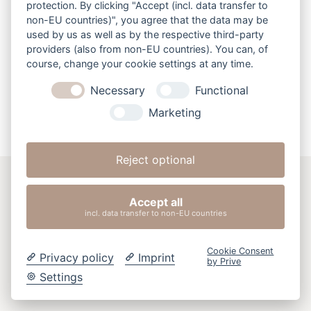
protection. By clicking "Accept (incl. data transfer to
Produkte zu enthalten. Bitte überprüfe
non-EU countries)", you agree that the data may be
deinen
Warenkorb
.
used by us as well as by the respective third-party
providers (also from non-EU countries). You can, of
course, change your cookie settings at any time.
Necessary
Functional
Marketing
Reject optional
Widerrufs- und Verkaufsrecht
Accept all
Datenschutzerklärung
Impressum
incl. data transfer to non-EU countries
Cookie Consent
Privacy policy
Imprint
by Prive
Settings
2022 © Lisa Wagner Fotografie