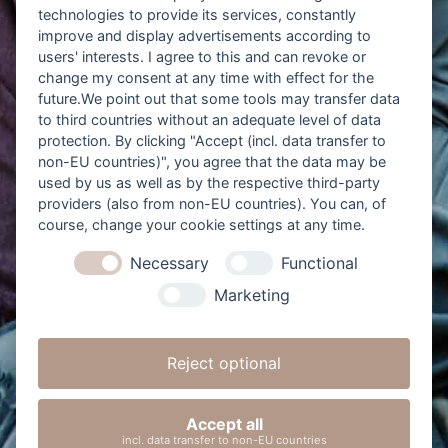
technologies to provide its services, constantly
improve and display advertisements according to
users' interests. I agree to this and can revoke or
change my consent at any time with effect for the
future.We point out that some tools may transfer data
to third countries without an adequate level of data
protection. By clicking "Accept (incl. data transfer to
non-EU countries)", you agree that the data may be
used by us as well as by the respective third-party
providers (also from non-EU countries). You can, of
course, change your cookie settings at any time.
Necessary
Functional
Marketing
Reject optional
Widerrufs- und Verkaufsrecht
Accept all
Datenschutzerklärung
Impressum
incl. data transfer to non-EU countries