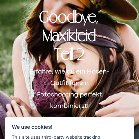
Goodbye,
Maxikleid
Teil 2
Erfahre, wie du ein Hosen-
Outfit für ein
Fotoshooting perfekt
kombinierst!
We use cookies!
This site uses third-party website tracking